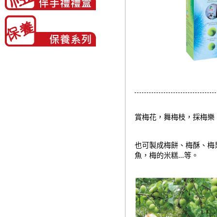
賞梅花，舞梅枝，採梅樂，
也可製成梅餅、梅酥、梅
魚，梅的米糕...等。