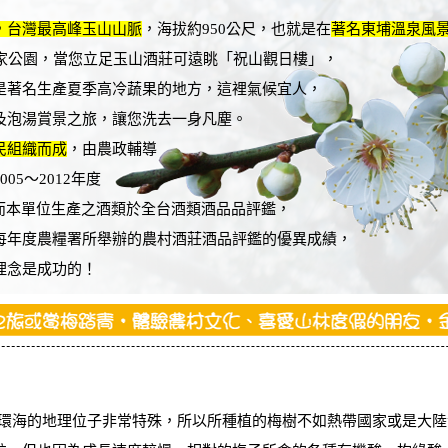
，台灣最高峰玉山山脈
，海拔約950公尺，也就是在
著名東埔溫泉風
家公園，當您立足玉山酒莊可遠眺「祝山觀日樓」，
是著名生產夏季高冷蔬果的地方，這裡氣候宜人，
及泡湯賞景之旅，讓您洗去一身凡塵。
民組織而成
，由農政輔導
5〜2012年度
而本單位生產之酒類於全台酒類酒品品評鑑，
每年度農糧署所舉辦的農村酒莊酒品評鑑的優異成績，
理念是成功的！
環海的地理位子非常特殊，所以所種植的梅樹不如熱帶國家或是大陸