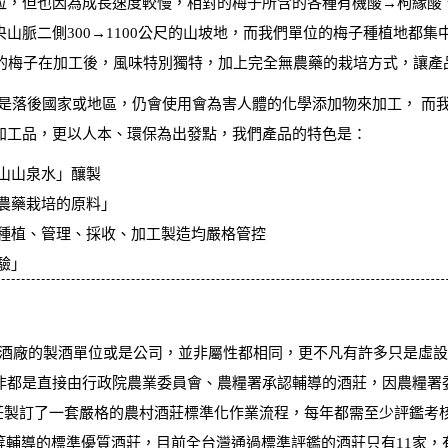
粒，但也因為成長速度較慢，相對的梅子所含的各種有機酸→枸緣酸
脈二側300→1100公尺的山坡地，而我們單位的梅子種植地都集中在
裡的梅子在加工後，風味特別獨特，加上完全無農藥的栽培方式，讓產
是落後國家或地區，仍會使用會為害人體的化學添加物來加工， 而
加工品，更以人本、環保為出發點，我們產品的特色是：
山山泉水」釀製
農藥栽培的原料」
料種植、管理、採收、加工製造均嚴格管控
驗」
○製酒廠的製酒單位或是公司，並非屬性都相同，更不凡有許多只是虛
非都是直接由行政院農業委員會、農糧署承認輔導的酒莊，因農糧署委
的酒莊製訂了一套嚴格的農村酒莊標準化作業流程，每年都需至少評鑑
等輔導的標準優質酒莊，目前全台灣通過標準評鑑的酒莊只有11家