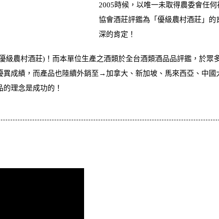
2005時候，以唯一未取得農委會任
協會酒莊評鑑為「優級農村酒莊」的
深的肯定！
(優級農村酒莊)！而本單位生產之酒類於全台酒類酒品品評鑑，於眾
優異成績，而產品也陸續外銷至→加拿大、新加坡、馬來西亞、中國
品的理念是成功的！