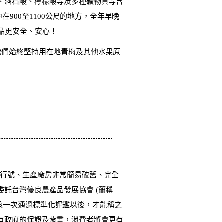
、酒石酸、檸檬酸等及多種礦物質等含
900至1100公尺的地方，全年早晚
品更安全、安心！
我們始終堅持用在地青梅及其他水果原
設行號、生產廠房非常簡易破舊、完全
託台灣優良農產品發展協會 (簡稱
考核一次通過標準化評鑑以後，才能稱之
，有政府的保證及背書，消費者將會更有