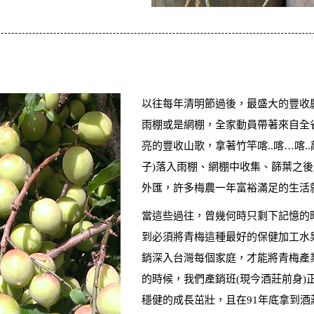
以往每年清明節過後，最盛大的豐收
雨棚或是網棚，全家動員帶著來自全
亮的豐收山歌，拿著竹竿喀..喀…喀.
子)落入雨棚、網棚中收集、篩葉之後
外匯，許多梅農一年富裕滿足的生活
當這些過往，曾幾何時只剩下記憶的
到必須將青梅這種最好的保健加工水
銷深入台灣每個家庭，才能將青梅產
的時候，我們產銷班(現今酒莊前身)
穩健的成長茁壯，且在91年底拿到酒