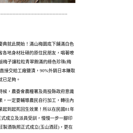
慶典就此開始！滿山梅園底下餔滿白色
省各地身材壯碩的原住民朋友，唱著嘹
.敲梅子讓粒粒青翠飽滿的綠色珍珠(梅
直接交給工廠鹽漬，90%外銷日本賺取
就已足夠。
時候，農委會農糧署及南投縣政府意識
果，一定要輔導農民自行加工，轉往內
業起到起死回生效果！所以在民國81年
正式成立及派員受訓，慢慢一步一腳印
莊製酒執照正式成立(玉山酒莊)，更在