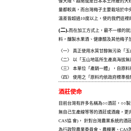
像大陸、越南或是日本本土所產的大
量都較高，而台灣梅子主要栽培於中央山
溫差皆超過10度以上，使的我們這
(二).
而在加工方式上，最不一樣的就
料，釀製水果酒、健康醋及其他梅子
〈一〉 真正使用水質甘醇無污染「玉
〈二〉 以「玉山地區所生產高海拔無
〈三〉 本單位「產銷一體」，自原
〈四〉 使用之「原料均依政府標準檢
酒莊使命
目前台灣有許多名稱為○○酒莊，○
無自己生產線等等的酒莊或酒廠，更
CAS協 會)， 針對台灣農業系統
為行政院農業委員會、農糧署、CAS