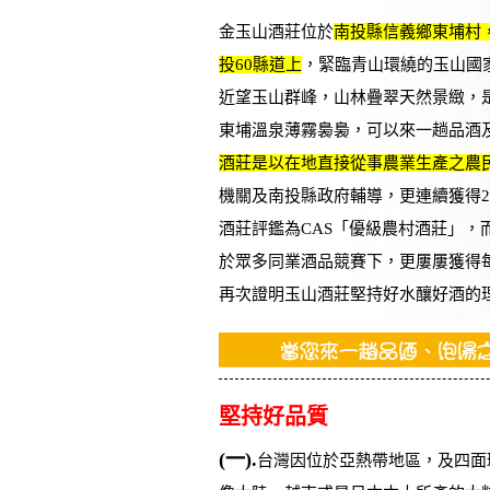
金玉山酒莊位於
南投縣信義鄉東埔村
投60縣道上
，緊臨青山環繞的玉山國
近望玉山群峰，山林疊翠天然景緻，
東埔溫泉薄霧裊裊，可以來一趟品酒
酒莊是以在地直接從事農業生產之農
機關及南投縣政府輔導，更連續獲得200
酒莊評鑑為CAS「優級農村酒莊」，
於眾多同業酒品競賽下，更屢屢獲得
再次證明玉山酒莊堅持好水釀好酒的
堅持好品質
(一).
台灣因位於亞熱帶地區，及四面