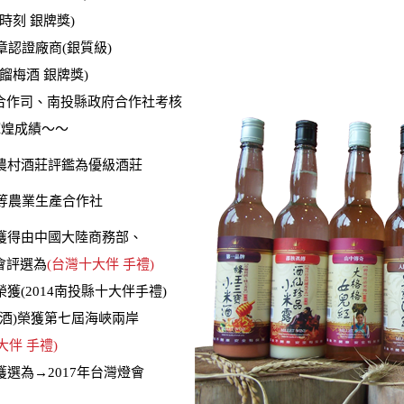
時刻 銀牌獎)
章認證廠商(銀質級)
餾梅酒 銀牌獎)
合作司、南投縣政府合作社考核
續輝煌成績〜〜
會農村酒莊評鑑為優級酒莊
甲等農業生產合作社
酒)獲得由中國大陸商務部、
會評選為
(台
灣十大伴
手禮)
榮獲(2014南投縣十大伴手禮)
米酒)榮獲第七屆海峽兩岸
大伴
手禮)
獲選為→2017年台灣燈會