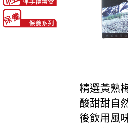
精選黃熟
酸甜甜自
後飲用風